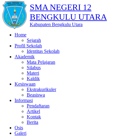
SMA NEGERI 12
BENGKULU UTARA
Kabupaten Bengkulu Utara
Home
Sejarah
Profil Sekolah
Identitas Sekolah
Akademik
Mata Pelajaran
Silabus
Materi
Kaldik
Kesiswaan
Ekstrakurikuler
Beasiswa
Informasi
Pendaftaran
Artikel
Kontak
Berita
Osis
Galeri