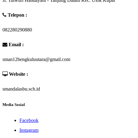
Jl. Tutwuri Handayani - Tanjung Dalam Kec. Ulok Kupai
Telepon :
082280290880
Email :
sman12bengkuluutara@gmail.com
Website :
smandalasbu.sch.id
Media Sosial
Facebook
Instagram